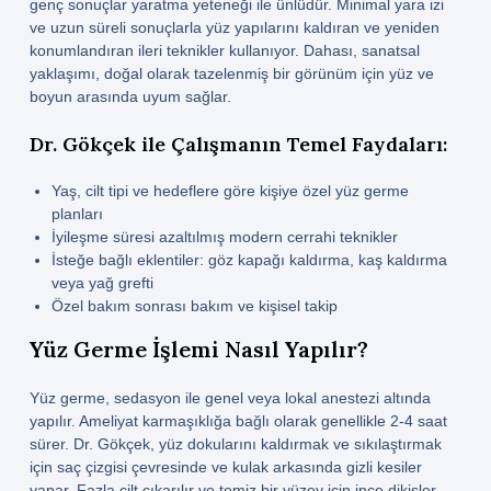
genç sonuçlar yaratma yeteneği ile ünlüdür. Minimal yara izi
ve uzun süreli sonuçlarla yüz yapılarını kaldıran ve yeniden
konumlandıran ileri teknikler kullanıyor. Dahası, sanatsal
yaklaşımı, doğal olarak tazelenmiş bir görünüm için yüz ve
boyun arasında uyum sağlar.
Dr. Gökçek ile Çalışmanın Temel Faydaları:
Yaş, cilt tipi ve hedeflere göre kişiye özel yüz germe
planları
İyileşme süresi azaltılmış modern cerrahi teknikler
İsteğe bağlı eklentiler: göz kapağı kaldırma, kaş kaldırma
veya yağ grefti
Özel bakım sonrası bakım ve kişisel takip
Yüz Germe İşlemi Nasıl Yapılır?
Yüz germe, sedasyon ile genel veya lokal anestezi altında
yapılır. Ameliyat karmaşıklığa bağlı olarak genellikle 2-4 saat
sürer. Dr. Gökçek, yüz dokularını kaldırmak ve sıkılaştırmak
için saç çizgisi çevresinde ve kulak arkasında gizli kesiler
yapar. Fazla cilt çıkarılır ve temiz bir yüzey için ince dikişler