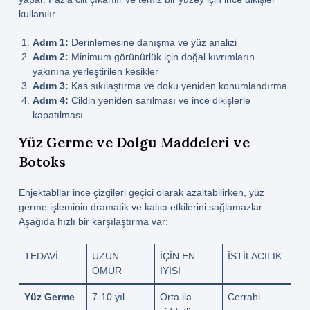
kullanılır.
Adım 1:
Derinlemesine danışma ve yüz analizi
Adım 2:
Minimum görünürlük için doğal kıvrımların
yakınına yerleştirilen kesikler
Adım 3:
Kas sıkılaştırma ve doku yeniden konumlandırma
Adım 4:
Cildin yeniden sarılması ve ince dikişlerle
kapatılması
Yüz Germe ve Dolgu Maddeleri ve
Botoks
Enjektabllar ince çizgileri geçici olarak azaltabilirken, yüz
germe işleminin dramatik ve kalıcı etkilerini sağlamazlar.
Aşağıda hızlı bir karşılaştırma var:
TEDAVI
UZUN
İÇIN EN
İSTILACILIK
ÖMÜR
IYISI
Yüz Germe
7-10 yıl
Orta ila
Cerrahi