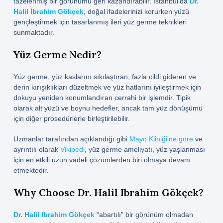
tazelenmiş bir görünümü geri kazandırabilir. İstanbul'da
Dr.
Halil İbrahim Gökçek
, doğal ifadelerinizi korurken yüzü
gençleştirmek için tasarlanmış ileri yüz germe teknikleri
sunmaktadır.
Yüz Germe Nedir?
Yüz germe, yüz kaslarını sıkılaştıran, fazla cildi gideren ve
derin kırışıklıkları düzeltmek ve yüz hatlarını iyileştirmek için
dokuyu yeniden konumlandıran cerrahi bir işlemdir. Tipik
olarak alt yüzü ve boynu hedefler, ancak tam yüz dönüşümü
için diğer prosedürlerle birleştirilebilir.
Uzmanlar tarafından açıklandığı gibi
Mayo Kliniği'ne göre
ve
ayrıntılı olarak
Vikipedi
, yüz germe ameliyatı, yüz yaşlanması
için en etkili uzun vadeli çözümlerden biri olmaya devam
etmektedir.
Why Choose Dr. Halil Ibrahim Gökçek?
Dr. Halil Ibrahim Gökçek
“abartılı” bir görünüm olmadan