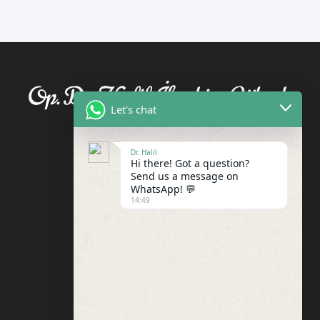
Let's chat
Dr. Halil
Hi there! Got a question?
Send us a message on
WhatsApp! 💬
14:49