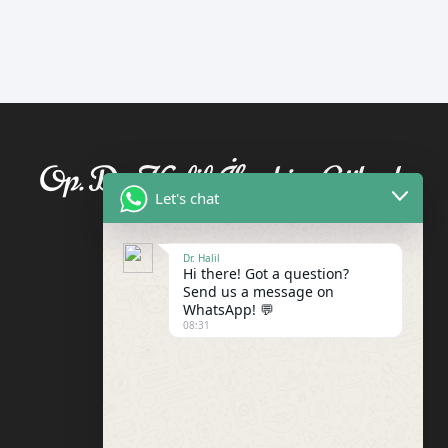
Let's chat
Dr. Halil
Hi there! Got a question?
Send us a message on
WhatsApp! 💬
08:31