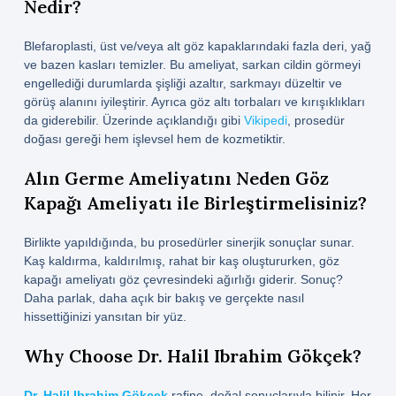
Nedir?
Blefaroplasti, üst ve/veya alt göz kapaklarındaki fazla deri, yağ
ve bazen kasları temizler. Bu ameliyat, sarkan cildin görmeyi
engellediği durumlarda şişliği azaltır, sarkmayı düzeltir ve
görüş alanını iyileştirir. Ayrıca göz altı torbaları ve kırışıklıkları
da giderebilir. Üzerinde açıklandığı gibi
Vikipedi
, prosedür
doğası gereği hem işlevsel hem de kozmetiktir.
Alın Germe Ameliyatını Neden Göz
Kapağı Ameliyatı ile Birleştirmelisiniz?
Birlikte yapıldığında, bu prosedürler sinerjik sonuçlar sunar.
Kaş kaldırma, kaldırılmış, rahat bir kaş oluştururken, göz
kapağı ameliyatı göz çevresindeki ağırlığı giderir. Sonuç?
Daha parlak, daha açık bir bakış ve gerçekte nasıl
hissettiğinizi yansıtan bir yüz.
Why Choose Dr. Halil Ibrahim Gökçek?
Dr. Halil Ibrahim Gökçek
rafine, doğal sonuçlarıyla bilinir. Her