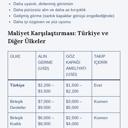
Daha uyanık, dinlenmiş görünüm
Daha pürüzsüz alın ve daha az kırışıklık
Gelişmiş görme (sarkık kapaklar görüşü engellediğinde)
Daha iyi özgüven ve yüz uyumu
Maliyet Karşılaştırması: Türkiye ve
Diğer Ülkeler
ÜLKE
ALIN
GÖZ
TAKIP
GERME
KAPAĞI
IÇERIR
(USD)
AMELIYATI
(USD)
Türkiye
$2,200 –
$1,500 –
Evet
$3,500
$2,200
Birleşik
$7,000 –
$3,000 –
Kısmen
Devletler
$9,000
$5,000
Birleşik
$6,000 –
$2,500 –
Kısmen
Krallık
$8,000
$4,000