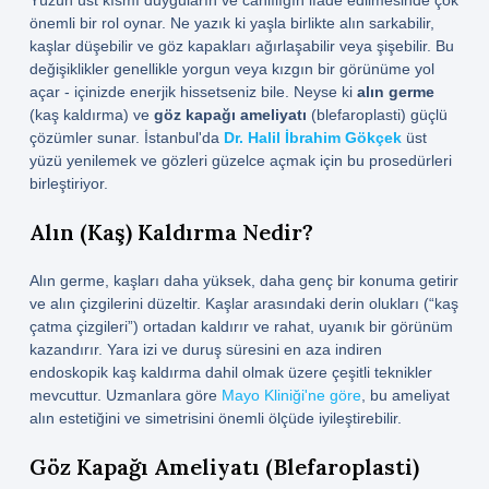
Yüzün üst kısmı duyguların ve canlılığın ifade edilmesinde çok
önemli bir rol oynar. Ne yazık ki yaşla birlikte alın sarkabilir,
kaşlar düşebilir ve göz kapakları ağırlaşabilir veya şişebilir. Bu
değişiklikler genellikle yorgun veya kızgın bir görünüme yol
açar - içinizde enerjik hissetseniz bile. Neyse ki
alın germe
(kaş kaldırma) ve
göz kapağı ameliyatı
(blefaroplasti) güçlü
çözümler sunar. İstanbul'da
Dr. Halil İbrahim Gökçek
üst
yüzü yenilemek ve gözleri güzelce açmak için bu prosedürleri
birleştiriyor.
Alın (Kaş) Kaldırma Nedir?
Alın germe, kaşları daha yüksek, daha genç bir konuma getirir
ve alın çizgilerini düzeltir. Kaşlar arasındaki derin olukları (“kaş
çatma çizgileri”) ortadan kaldırır ve rahat, uyanık bir görünüm
kazandırır. Yara izi ve duruş süresini en aza indiren
endoskopik kaş kaldırma dahil olmak üzere çeşitli teknikler
mevcuttur. Uzmanlara göre
Mayo Kliniği'ne göre
, bu ameliyat
alın estetiğini ve simetrisini önemli ölçüde iyileştirebilir.
Göz Kapağı Ameliyatı (Blefaroplasti)