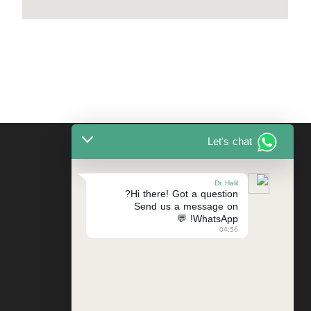
Let's chat
Dr. Halil
Hi there! Got a question?
Send us a message on
WhatsApp! 💬
04:56