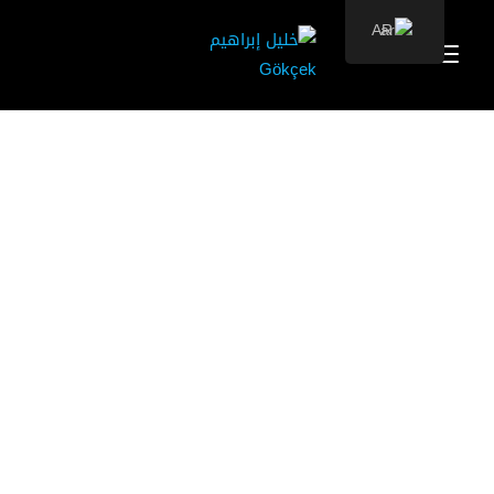
AR
من نحن